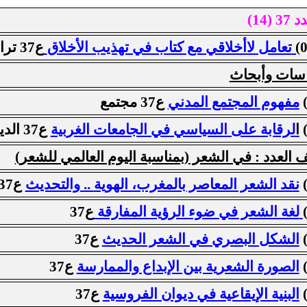
3 (14)
)
تعامل لاأخلاقي مع كتاب في تهذيب الأخلاق
ع37 تراث
سات وأبحاث
مفهوم المجتمع المدني
ع37 مجتمع
ا
لرقابة على السياسي في الجامعات الغربية
ع37 الديموقراطية
 العدد : في الشعر (بمناسبة اليوم العالمي للشعر)
نقد الشعر المعاصر بالمغرب، الهوية
.. والتحديث
ع37
لغة الشعر في ضوء الرؤية المفارقة
ع37
الشكل البصري في الشعر الحديث
ع37
الصورة الشعرية بين الإبداع والممارسة
ع37
البنية الإيقاعية في ديوان الفروسية
ع37