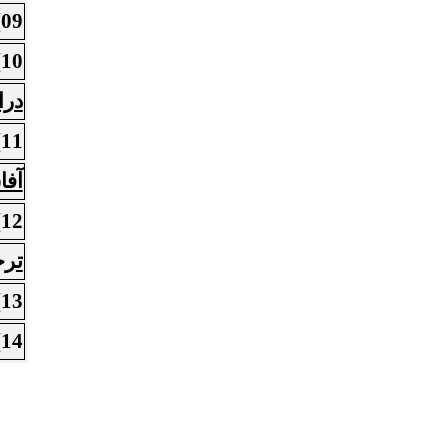
09)
10)
درا
11)
آفا
12)
تر
13)
14)