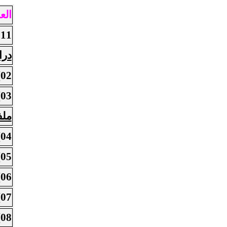
العدد 7
011
درا
02)
03)
ملف
04)
05)
06)
07)
08)